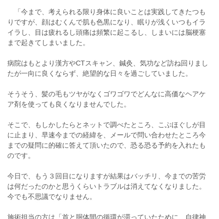
「今まで、考えられる限り身体に良いことは実践してきたつも
りですが、顔はむくんで肌も色黒になり、眠りが浅くいつもイラ
イラし、目は疲れるし頭痛は頻繁に起こるし、しまいには脳梗塞
まで起きてしまいました。
病院はもとより漢方やCTスキャン、鍼灸、気功など訪ね回りまし
たが一向に良くならず、絶望的な日々を過ごしていました。
そうそう、髪の毛もツヤがなくゴワゴワでどんなに高価なヘアケ
ア剤を使っても良くなりませんでした。
そこで、もしかしたらとネットで調べたところ、こぶほぐしが目
に止まり、早速今までの経緯を、メールで問い合わせたところ今
までの疑問に的確に答えて頂いたので、恐る恐る予約を入れたも
のです。
今日で、もう３回目になりますが結果はバッチリ、今までの苦労
は何だったのかと思うくらいトラブルは消えてなくなりました。
今でも不思議でなりません。
施術担当の方は「首と胴体間の循環が滞っていたために、自律神