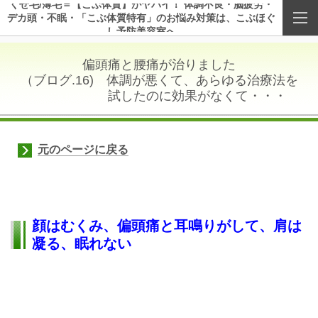
くせ毛/薄毛＝【こぶ体質】がヤバイ！ 体調不良・脳疲労・
デカ頭・不眠・「こぶ体質特有」のお悩み対策は、こぶほぐ
し予防美容室へ
偏頭痛と腰痛が治りました
（ブログ.16) 体調が悪くて、あらゆる治療法を
試したのに効果がなくて・・・
元のページに戻る
顔はむくみ、偏頭痛と耳鳴りがして、肩は
凝る、眠れない