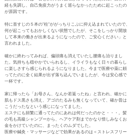
経も失調し、自己免疫力がうまく巡らなかったために起こったの
が原因です。
特に首すじの５本の”柱”ががっちりこぶに抑え込まれていたので、
何が起こってもおかしくない状態でしたが、そこをしっかり開放
して本来の働きが出来るようになったので、ご安心ください」と
言われました。
確かに終わってみれば、偏頭痛も消えていたし腰痛も治りまし
た。気持ちも穏やかでいられるし、イライラもなく日々の暮らし
に楽しさすら感じられるようになりました。今まで医療や薬に頼
ってたのに全く結果が出ず落ち込んでいましたが、今は安心感で
一杯です。
家に帰ったら「お母さん、なんか若返ったね」と言われ、確かに
肌もドス黒さも消え、アゴのたるみも無くなっていて、確か昔は
こうだったなという感じになってました。
エステにも頻繁に通ってたのにあれは何だったのかと・・・。髪
の毛も高級シャンプーから、ヘアケア剤までかなり惜しみなくお
金をかけていたのに、まったくのムダでした。
医療や鍼灸・マッサージなどで効果があるのは＜ストレスフリー