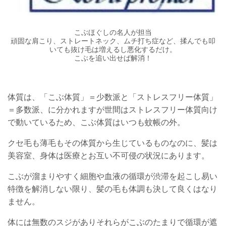
こぶほぐしの名人が担当
頑固な肩こり、ストレートネック、ムチ打ち症など、揉んでも叩
いても抜け毛は増えるし悪化するだけ。
こぶを追い出せば解消！
体質は、「こぶ体質」＝少数派と「ストレスフリー体質」
＝多数派、に分かれますが世間はストレスフリー体質向け
で動いているため、こぶ体質はいつも蚊帳の外。
クセ毛も薄毛もその体質から生じているものなのに、髪は
美容室、身体は医療とお互い不可侵の状況にあります。
こぶが溜まりやすく細胞や血液の循環が渋滞を起こし易い
特徴を解消しない限り、髪の毛も体調も決して良くはなり
ません。
体には無数のスジがありそれらがこぶのたまりで循環が遮